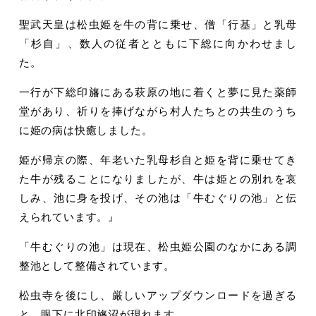
聖武天皇は松虫姫を牛の背に乗せ、僧「行基」と乳母
「杉自」、数人の従者とともに下総に向かわせまし
た。
一行が下総印旛にある萩原の地に着くと夢に見た薬師
堂があり、祈りを捧げながら村人たちとの共生のうち
に姫の病は快癒しました。
姫が帰京の際、年老いた乳母杉自と姫を背に乗せてき
た牛が残ることになりましたが、牛は姫との別れを哀
しみ、池に身を投げ、その池は「牛むぐりの池」と伝
えられています。』
「牛むぐりの池」は現在、松虫姫公園のなかにある調
整池として整備されています。
松虫寺を後にし、厳しいアップダウンロードを過ぎる
と、眼下に北印旛沼が現れます。