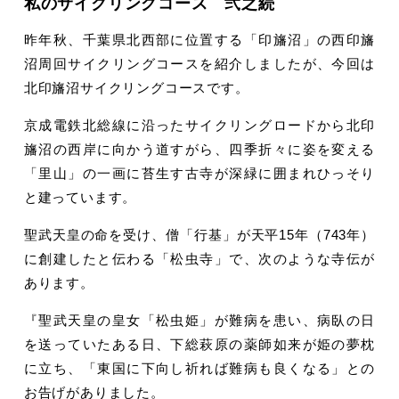
私のサイクリングコース 弐之続
昨年秋、千葉県北西部に位置する「印旛沼」の西印旛
沼周回サイクリングコースを紹介しましたが、今回は
北印旛沼サイクリングコースです。
京成電鉄北総線に沿ったサイクリングロードから北印
旛沼の西岸に向かう道すがら、四季折々に姿を変える
「里山」の一画に苔生す古寺が深緑に囲まれひっそり
と建っています。
聖武天皇の命を受け、僧「行基」が天平15年（743年）
に創建したと伝わる「松虫寺」で、次のような寺伝が
あります。
『聖武天皇の皇女「松虫姫」が難病を患い、病臥の日
を送っていたある日、下総萩原の薬師如来が姫の夢枕
に立ち、「東国に下向し祈れば難病も良くなる」との
お告げがありました。