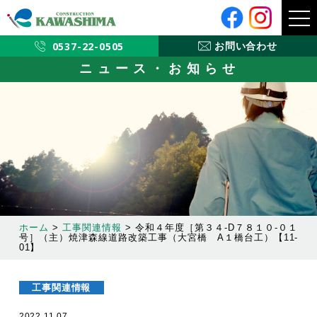
メ
ニ
ュ
ー
0537-22-0505
お問い合わせ
ニュース・お知らせ
ホーム
>
工事関連情報
>
令和４年度［第３４-D７８１０-０１
号］（主）焼津森線道路改築工事（大宮橋 A１橋台工）【11-
01】
工事関連情報
2022.11.07