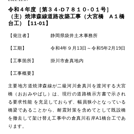
令和４年度［第３４-D７８１０-０１号］
（主）焼津森線道路改築工事（大宮橋 A１橋
台工）【11-01】
【発注者】 静岡県袋井土木事務所
【工期】 令和4年９月13日～令和5年2月19日
【工事箇所】 掛川市倉真地内
【工事概要】
主要地方道焼津森線が二級河川倉真川を渡河する大宮
橋（おおみやばし）は、現行の道路橋示方書で示され
る要求性能 を充足しておらず、幅員狭小となっている
橋梁であることから、耐震対策を含めてとして既設橋
を撤去して架け替え工事中の倉真川右岸A1橋台工であ
ります。