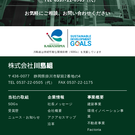
お気軽にご相談、お問い合わせください
川島組は持続可能な開発目標（SDGs）を支援しています
〒436-0077 静岡県掛川市駅前2番地の4
TEL 0537-22-0505（代） FAX 0537-22-1175
当社の取組
企業情報
事業概要
SDGs
社長メッセージ
建築事業
受賞歴
会社概要
環境イノベーション事
業
ニュース・お知らせ
アクアセスマップ
不動産事業
沿革
Factoria