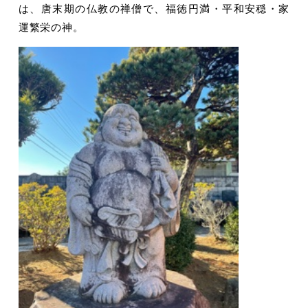
は、唐末期の仏教の禅僧で、福徳円満・平和安穏・家
運繁栄の神。