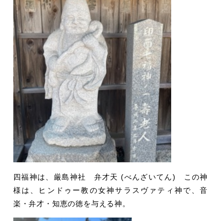
四福神は、厳島神社 弁才天 (べんざいてん) この神
様は、ヒンドゥー教の女神サラスヴァティ神で、音
楽・弁才・知恵の徳を与える神。