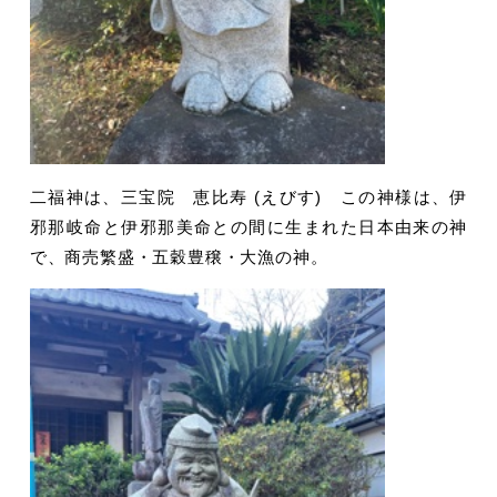
二福神は、三宝院 恵比寿 (えびす) この神様は、伊
邪那岐命と伊邪那美命との間に生まれた日本由来の神
で、商売繁盛・五穀豊穣・大漁の神。