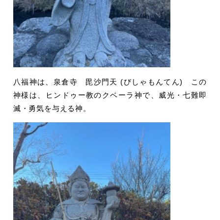
八福神は、泉倉寺 毘沙門天 (びしゃもんてん) この
神様は、ヒンドゥー教のクベーラ神で、威光・七難即
滅・勇気を与える神。