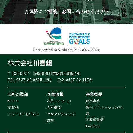
お気軽にご相談、お問い合わせください
川島組は持続可能な開発目標（SDGs）を支援しています
〒436-0077 静岡県掛川市駅前2番地の4
TEL 0537-22-0505（代） FAX 0537-22-1175
当社の取組
企業情報
事業概要
SDGs
社長メッセージ
建築事業
受賞歴
会社概要
環境イノベーション事
業
ニュース・お知らせ
アクアセスマップ
不動産事業
沿革
Factoria