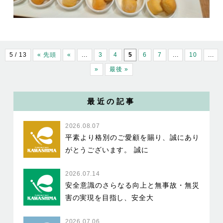
5 / 13
« 先頭
«
...
3
4
5
6
7
...
10
...
»
最後 »
最近の記事
2026.08.07
平素より格別のご愛顧を賜り、誠にあり
がとうございます。 誠に
2026.07.14
安全意識のさらなる向上と無事故・無災
害の実現を目指し、安全大
2026.07.06