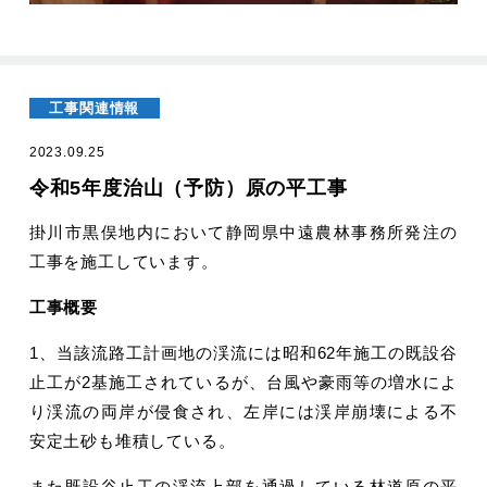
工事関連情報
2023.09.25
令和5年度治山（予防）原の平工事
掛川市黒俣地内において静岡県中遠農林事務所発注の
工事を施工しています。
工事概要
1、当該流路工計画地の渓流には昭和62年施工の既設谷
止工が2基施工されているが、台風や豪雨等の増水によ
り渓流の両岸が侵食され、左岸には渓岸崩壊による不
安定土砂も堆積している。
また既設谷止工の渓流上部を通過している林道原の平